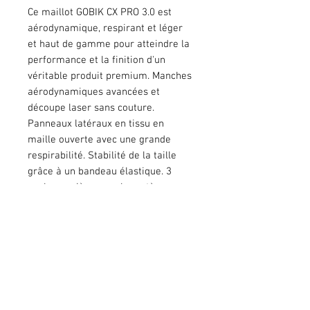
Ce maillot GOBIK CX PRO 3.0 est
aérodynamique, respirant et léger
et haut de gamme pour atteindre la
performance et la finition d'un
véritable produit premium. Manches
aérodynamiques avancées et
découpe laser sans couture.
Panneaux latéraux en tissu en
maille ouverte avec une grande
respirabilité. Stabilité de la taille
grâce à un bandeau élastique. 3
poches arrière avec le système
breveté GRS. Pour le modéle ajusté
CX PRO utiliser cette
CHARTE
.
Les pré-commandes sont ouvertes
jusqu'au 29 décembre 2024 à
minuit.
Les commandes pour le Canada